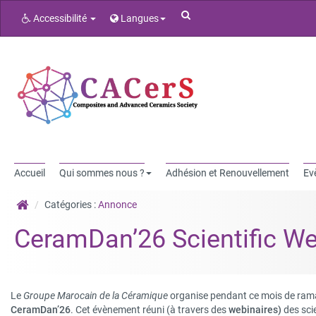
Rechercher
Accessibilité
Langues
Accueil
Qui sommes nous ?
Adhésion et Renouvellement
Ev
Catégories :
Annonce
CeramDan’26 Scientific W
Le
Groupe Marocain de la Céramique
organise pendant ce mois de ram
CeramDan’26
. Cet évènement réuni (à travers des
webinaires)
des sci