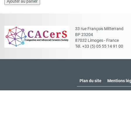
quantité
Ajouter au panier
de
ProMeCer:
Etudiant(e)
Membre
33 rue François Mitterrand
CACerS
BP 23204
87032 Limoges - France
Tél. +33 (5) 05 55 14 91 00
Plan du site
Mentions lé